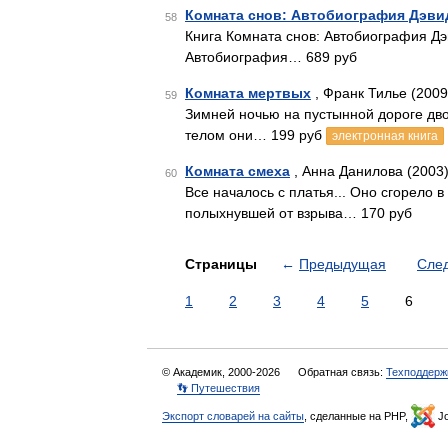
Комната снов: Автобиография Дэви
58
Книга Комната снов: Автобиография Д
Автобиография… 689 руб
Комната мертвых
, Франк Тилье (2009
59
Зимней ночью на пустынной дороге дв
телом они… 199 руб
электронная книга
Комната смеха
, Анна Данилова (2003
60
Все началось с платья... Оно сгорело 
полыхнувшей от взрыва… 170 руб
Страницы
←
Предыдущая
Сле
1
2
3
4
5
6
© Академик, 2000-2026
Обратная связь:
Техподдерж
👣 Путешествия
Экспорт словарей на сайты
, сделанные на PHP,
Jo