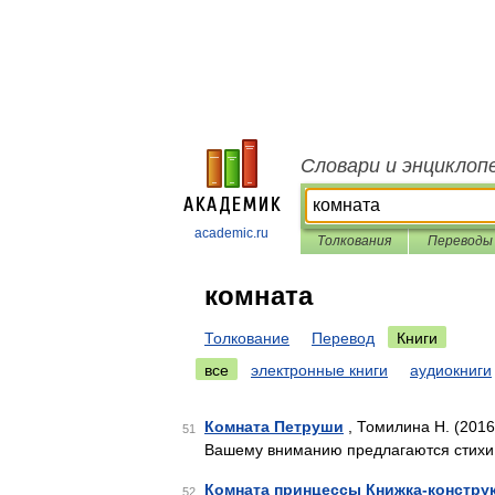
Словари и энциклоп
academic.ru
Толкования
Переводы
комната
Толкование
Перевод
Книги
все
электронные книги
аудиокниги
Комната Петруши
, Томилина Н. (2016
51
Вашему вниманию предлагаются стихи
Комната принцессы Книжка-констру
52