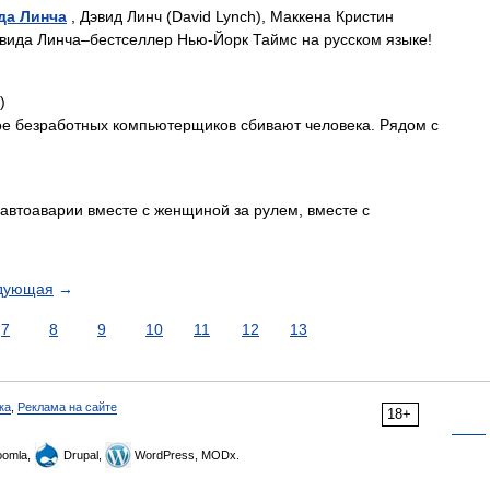
да Линча
, Дэвид Линч (David Lynch), Маккена Кристин
эвида Линча–бестселлер Нью-Йорк Таймс на русском языке!
)
ое безработных компьютерщиков сбивают человека. Рядом с
)
в автоаварии вместе с женщиной за рулем, вместе с
дующая
→
7
8
9
10
11
12
13
ка
,
Реклама на сайте
18+
omla,
Drupal,
WordPress, MODx.