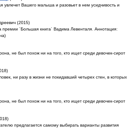
ая увлечет Вашего малыша и разовьет в нем усидчивость и
дреевич (2015)
 премии `Большая книга` Вадима Левенталя. Аннотация:
на)
она, не был похож ни на того, кто ищет среди девочек-сирот
018)
ловек, ни разу в жизни не покидавший четырех стен, в которых
она, не был похож ни на того, кто ищет среди девочек-сирот
018)
тателю предлагается самому выбирать варианты развития