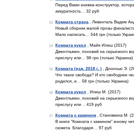
Перед Вами книжка-конструктор, котор
аккуратность… 32 руб
Комната страха
, Левенталь Вадим Ан
53
Новый сборник малой прозы финалиста
Мало написать… 544 грн (только Украи
Комната кукол
, Майя Илиш (2017)
54
Джентльмен, похожий на серьезного вор
прислугу или… 98 грн (только Украина)
Комната (изд. 2018 г. )
, Донохью Э. (2
55
Что такое свобода? И кто свободнее че
родился, и… 58 грн (только Украина)
Комната кукол
, Илиш М. (2017)
56
Джентльмен, похожий на серьезного вор
прислугу или… 419 руб
Комната с камином
, Становкина М. (2
57
В книге "Комната с камином" юному чи
сюжета. Благодаря… 97 руб